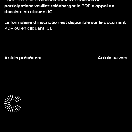
participations veuillez télécharger le PDF d’appel de
dossiers en cliquant
ICI
.
Le formulaire d’inscription est disponible sur le document
PDF ou en cliquant
ICI
.
Article précédent
Article suivant
À
p
r
o
p
o
s
S
e