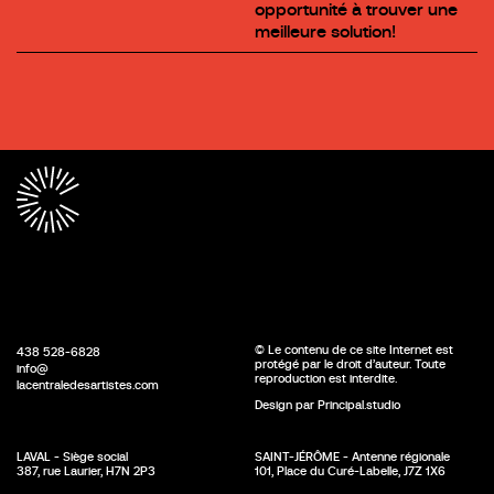
opportunité à trouver une
meilleure solution!
À
p
r
o
p
o
s
S
e
r
v
© Le contenu de ce site Internet est
438 528-6828
i
protégé par le droit d’auteur. Toute
info@
c
reproduction est interdite.
lacentraledesartistes.com
e
Design par Principal.studio
s
R
é
a
LAVAL - Siège social
SAINT-JÉRÔME - Antenne régionale
387, rue Laurier, H7N 2P3
101, Place du Curé-Labelle, J7Z 1X6
l
i